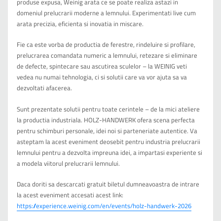
produse expusa, Weinig arata ce se poate realiza astazi in
domeniul prelucrarii moderne a lemnului. Experimentati live cum
arata precizia, eficienta si inovatia in miscare.
Fie ca este vorba de productia de ferestre, rindeluire si profilare,
prelucrarea comandata numeric a lemnului, retezare si eliminare
de defecte, spintecare sau ascutirea sculelor – la WEINIG veti
vedea nu numai tehnologia, ci si solutii care va vor ajuta sa va
dezvoltati afacerea.
Sunt prezentate solutii pentru toate cerintele – de la mici ateliere
la productia industriala. HOLZ-HANDWERK ofera scena perfecta
pentru schimburi personale, idei noi si parteneriate autentice. Va
asteptam la acest eveniment deosebit pentru industria prelucrarii
lemnului pentru a dezvolta impreuna idei, a impartasi experiente si
a modela viitorul prelucrarii lemnului.
Daca doriti sa descarcati gratuit biletul dumneavoastra de intrare
la acest eveniment accesati acest link:
https://experience.weinig.com/en/events/holz-handwerk-2026