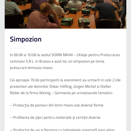
Simpozion
In 09.06 si 10.06 la sediul SORIN MIHAI – Utilaje pentru Prelucrarea
Lemnului S.R.L. in Brasov a avut loc un simpozion pe tema
prelucrarii lemnului masiv.
Cei aproape 70 de participanti la eveniment au urmarit in cele 2 zile
prezentari ale domnilor Oskar Höfling, Jürgen Michel si Stefan
Röder de la firma Weinig – Germania pe urmatoarele tematici:
– Producția de panouri din lemn masiv sub diverse forme
– Profilarea de șipci pentru materiale și cerințe diverse
– Producția de uși și ferestre cu tehnologie orientată spre viitor