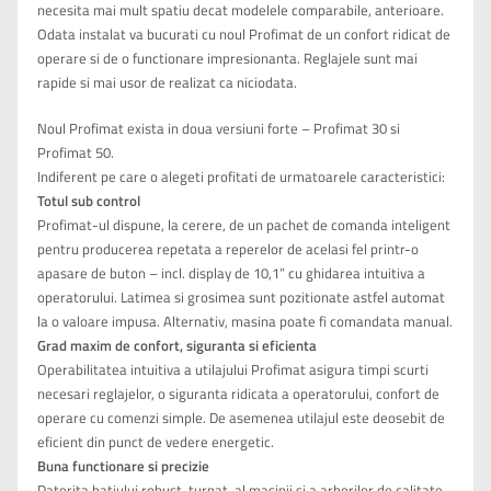
necesita mai mult spatiu decat modelele comparabile, anterioare.
Odata instalat va bucurati cu noul Profimat de un confort ridicat de
operare si de o functionare impresionanta. Reglajele sunt mai
rapide si mai usor de realizat ca niciodata.
Noul Profimat exista in doua versiuni forte – Profimat 30 si
Profimat 50.
Indiferent pe care o alegeti profitati de urmatoarele caracteristici:
Totul sub control
Profimat-ul dispune, la cerere, de un pachet de comanda inteligent
pentru producerea repetata a reperelor de acelasi fel printr-o
apasare de buton – incl. display de 10,1” cu ghidarea intuitiva a
operatorului. Latimea si grosimea sunt pozitionate astfel automat
la o valoare impusa. Alternativ, masina poate fi comandata manual.
Grad maxim de confort, siguranta si eficienta
Operabilitatea intuitiva a utilajului Profimat asigura timpi scurti
necesari reglajelor, o siguranta ridicata a operatorului, confort de
operare cu comenzi simple. De asemenea utilajul este deosebit de
eficient din punct de vedere energetic.
Buna functionare si precizie
Datorita batiului robust, turnat, al masinii si a arborilor de calitate