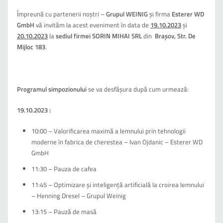
Împreună cu partenerii noştri –
Grupul WEINIG
și firma
Esterer WD
GmbH
vă invităm la acest eveniment în data de
19.10.2023
și
20.10.2023
la
sediul firmei SORIN MIHAI SRL
din
Braşov, Str. De
Mijloc 183
.
Programul simpozionului
se va desfăşura după cum urmează:
19.10.2023 :
10:00 – Valorificarea maximă a lemnului prin tehnologii
moderne în fabrica de cherestea – Ivan Ojdanic – Esterer WD
GmbH
11:30 – Pauza de cafea
11:45 – Optimizare și inteligență artificială la croirea lemnului
– Henning Dresel – Grupul Weinig
13:15 – Pauză de masă