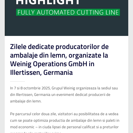
Zilele dedicate producatorilor de
ambalaje din lemn, organizate la
Weinig Operations GmbH in
Illertissen, Germania
In 7 si 8 octombrie 2025, Grupul Weinig organizeaza la sediul sau
din Illertissen, Germania un eveniment dedicat producerii de
ambalaje din lemn.
Pe parcursul celor doua zile, vizitatori au posibilitatea de a vedea
cum se poate optimiza productia de ambalaje din lemn si paleti in
mod economic – in ciuda lipsei de personal calificat si a preturilor