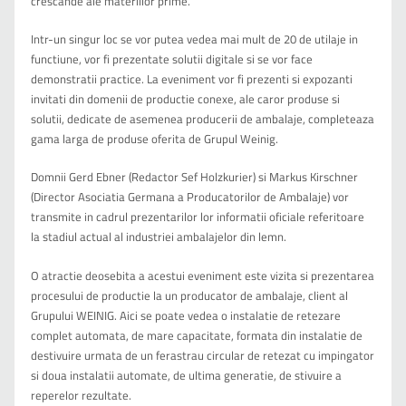
crescande ale materiilor prime.
Intr-un singur loc se vor putea vedea mai mult de 20 de utilaje in
functiune, vor fi prezentate solutii digitale si se vor face
demonstratii practice. La eveniment vor fi prezenti si expozanti
invitati din domenii de productie conexe, ale caror produse si
solutii, dedicate de asemenea producerii de ambalaje, completeaza
gama larga de produse oferita de Grupul Weinig.
Domnii Gerd Ebner (Redactor Sef Holzkurier) si Markus Kirschner
(Director Asociatia Germana a Producatorilor de Ambalaje) vor
transmite in cadrul prezentarilor lor informatii oficiale referitoare
la stadiul actual al industriei ambalajelor din lemn.
O atractie deosebita a acestui eveniment este vizita si prezentarea
procesului de productie la un producator de ambalaje, client al
Grupului WEINIG. Aici se poate vedea o instalatie de retezare
complet automata, de mare capacitate, formata din instalatie de
destivuire urmata de un ferastrau circular de retezat cu impingator
si doua instalatii automate, de ultima generatie, de stivuire a
reperelor rezultate.