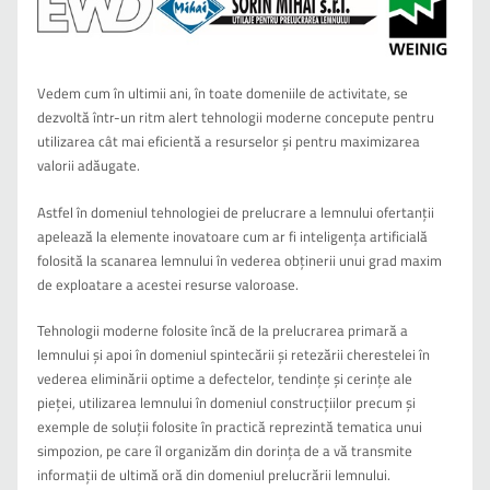
Vedem cum în ultimii ani, în toate domeniile de activitate, se
dezvoltă într-un ritm alert tehnologii moderne concepute pentru
utilizarea cât mai eficientă a resurselor și pentru maximizarea
valorii adăugate.
Astfel în domeniul tehnologiei de prelucrare a lemnului ofertanții
apelează la elemente inovatoare cum ar fi inteligența artificială
folosită la scanarea lemnului în vederea obținerii unui grad maxim
de exploatare a acestei resurse valoroase.
Tehnologii moderne folosite încă de la prelucrarea primară a
lemnului și apoi în domeniul spintecării și retezării cherestelei în
vederea eliminării optime a defectelor, tendințe și cerințe ale
pieței, utilizarea lemnului în domeniul construcțiilor precum și
exemple de soluții folosite în practică reprezintă tematica unui
simpozion, pe care îl organizăm din dorința de a vă transmite
informații de ultimă oră din domeniul prelucrării lemnului.