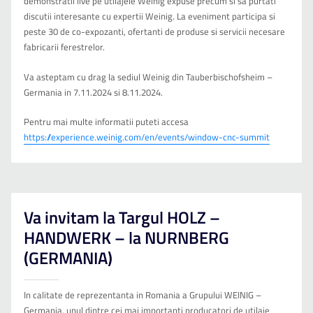
demonstratii live pe utilajele Weinig expuse precum si sa purtati
discutii interesante cu expertii Weinig. La eveniment participa si
peste 30 de co-expozanti, ofertanti de produse si servicii necesare
fabricarii ferestrelor.
Va asteptam cu drag la sediul Weinig din Tauberbischofsheim –
Germania in 7.11.2024 si 8.11.2024.
Pentru mai multe informatii puteti accesa
https://experience.weinig.com/en/events/window-cnc-summit
Va invitam la Targul HOLZ –
HANDWERK – la NURNBERG
(GERMANIA)
In calitate de reprezentanta in Romania a Grupului WEINIG –
Germania, unul dintre cei mai importanti producatori de utilaje