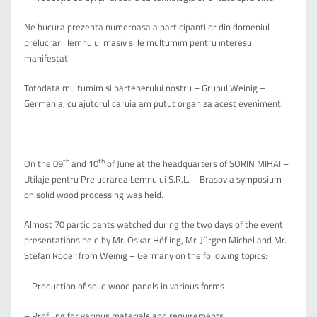
Ne bucura prezenta numeroasa a participantilor din domeniul
prelucrarii lemnului masiv si le multumim pentru interesul
manifestat.
Totodata multumim si partenerului nostru – Grupul Weinig –
Germania, cu ajutorul caruia am putut organiza acest eveniment.
th
th
On the 09
and 10
of June at the headquarters of SORIN MIHAI –
Utilaje pentru Prelucrarea Lemnului S.R.L. – Brasov a symposium
on solid wood processing was held.
Almost 70 participants watched during the two days of the event
presentations held by Mr. Oskar Höfling, Mr. Jürgen Michel and Mr.
Stefan Röder from Weinig – Germany on the following topics:
– Production of solid wood panels in various forms
– Profiling for various materials and requirements