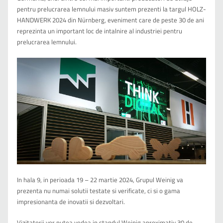
pentru prelucrarea lemnului masiv suntem prezenti la targul HOLZ-
HANDWERK 2024 din Nürnberg, eveniment care de peste 30 de ani
reprezinta un important loc de intalnire al industriei pentru
prelucrarea lemnului.
In hala 9, in perioada 19 – 22 martie 2024, Grupul Weinig va
prezenta nu numai solutii testate si verificate, ci si o gama
impresionanta de inovatii si dezvoltari.
Vizitatorii vor putea vedea in standul Weinig aproximativ 30 de