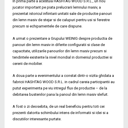
In prima parte a acestuia HASHTAG WOOD S.R.L., un nou
jucator important pe piata prelucrarii lemnului masiv, a
prezentat istoricul infiintarii unitatii sale de productie panouri
din lemn masiv de stejar si de calupuri pentru usi si ferestre
precum si echipamentele de care dispune.
A urmat o prezentare a Grupului WEINIG despre productia de
panouri din lemn masiv in diferite configuratii si clase de
capacitate, utilizarile panourilor din lemn masiv precum si
tendintele existente la nivel mondial in domeniul productiei si
cererii de mobilier.
A doua parte a evenimentului a constat dintr-o vizita ghidata a
fabricii HASHTAG WOOD S.R.L. in cadrul careia participantii au
putut experimenta pe viu intregul flux de productie – de la
debitarea bustenilor pana la panoul din lemn masiv slefuit.
A fost o zi deosebita, de un real beneficiu pentru toti cei
prezenti datorita schimbului intens de informatii si idei si a
discutiilor interesante purtate.