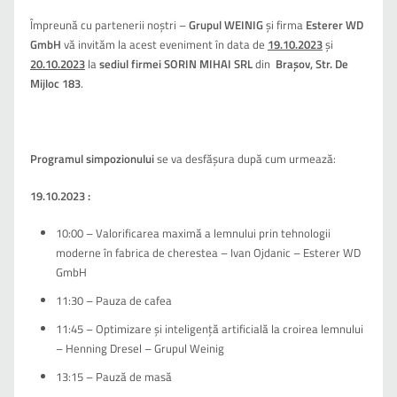
Împreună cu partenerii noştri –
Grupul WEINIG
și firma
Esterer WD
GmbH
vă invităm la acest eveniment în data de
19.10.2023
și
20.10.2023
la
sediul firmei SORIN MIHAI SRL
din
Braşov, Str. De
Mijloc 183
.
Programul simpozionului
se va desfăşura după cum urmează:
19.10.2023 :
10:00 – Valorificarea maximă a lemnului prin tehnologii
moderne în fabrica de cherestea – Ivan Ojdanic – Esterer WD
GmbH
11:30 – Pauza de cafea
11:45 – Optimizare și inteligență artificială la croirea lemnului
– Henning Dresel – Grupul Weinig
13:15 – Pauză de masă