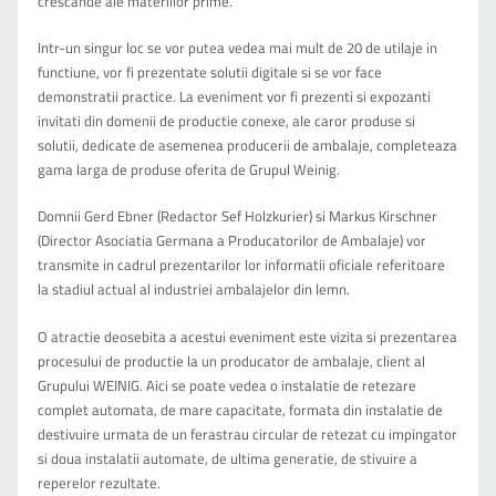
crescande ale materiilor prime.
Intr-un singur loc se vor putea vedea mai mult de 20 de utilaje in
functiune, vor fi prezentate solutii digitale si se vor face
demonstratii practice. La eveniment vor fi prezenti si expozanti
invitati din domenii de productie conexe, ale caror produse si
solutii, dedicate de asemenea producerii de ambalaje, completeaza
gama larga de produse oferita de Grupul Weinig.
Domnii Gerd Ebner (Redactor Sef Holzkurier) si Markus Kirschner
(Director Asociatia Germana a Producatorilor de Ambalaje) vor
transmite in cadrul prezentarilor lor informatii oficiale referitoare
la stadiul actual al industriei ambalajelor din lemn.
O atractie deosebita a acestui eveniment este vizita si prezentarea
procesului de productie la un producator de ambalaje, client al
Grupului WEINIG. Aici se poate vedea o instalatie de retezare
complet automata, de mare capacitate, formata din instalatie de
destivuire urmata de un ferastrau circular de retezat cu impingator
si doua instalatii automate, de ultima generatie, de stivuire a
reperelor rezultate.