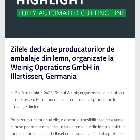
Zilele dedicate producatorilor de
ambalaje din lemn, organizate la
Weinig Operations GmbH in
Illertissen, Germania
In 7 si 8 octombrie 2025, Grupul Weinig organizeaza la sediul sau
din Illertissen, Germania un eveniment dedicat producerii de
ambalaje din lemn.
Pe parcursul celor doua zile, vizitatori au posibilitatea de a vedea
cum se poate optimiza productia de ambalaje din lemn si paleti in
mod economic – in ciuda lipsei de personal calificat si a preturilor