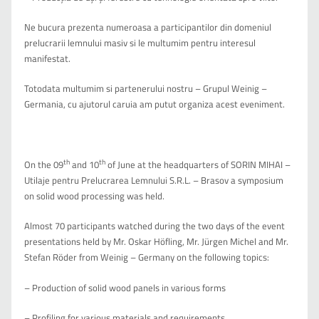
Ne bucura prezenta numeroasa a participantilor din domeniul
prelucrarii lemnului masiv si le multumim pentru interesul
manifestat.
Totodata multumim si partenerului nostru – Grupul Weinig –
Germania, cu ajutorul caruia am putut organiza acest eveniment.
th
th
On the 09
and 10
of June at the headquarters of SORIN MIHAI –
Utilaje pentru Prelucrarea Lemnului S.R.L. – Brasov a symposium
on solid wood processing was held.
Almost 70 participants watched during the two days of the event
presentations held by Mr. Oskar Höfling, Mr. Jürgen Michel and Mr.
Stefan Röder from Weinig – Germany on the following topics:
– Production of solid wood panels in various forms
– Profiling for various materials and requirements