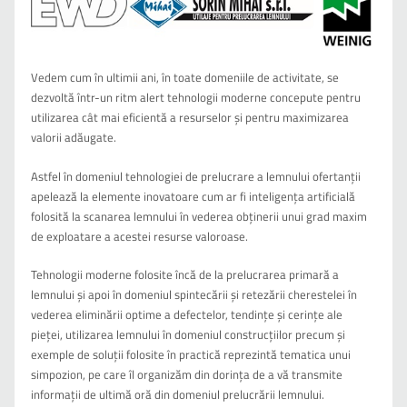
Vedem cum în ultimii ani, în toate domeniile de activitate, se
dezvoltă într-un ritm alert tehnologii moderne concepute pentru
utilizarea cât mai eficientă a resurselor și pentru maximizarea
valorii adăugate.
Astfel în domeniul tehnologiei de prelucrare a lemnului ofertanții
apelează la elemente inovatoare cum ar fi inteligența artificială
folosită la scanarea lemnului în vederea obținerii unui grad maxim
de exploatare a acestei resurse valoroase.
Tehnologii moderne folosite încă de la prelucrarea primară a
lemnului și apoi în domeniul spintecării și retezării cherestelei în
vederea eliminării optime a defectelor, tendințe și cerințe ale
pieței, utilizarea lemnului în domeniul construcțiilor precum și
exemple de soluții folosite în practică reprezintă tematica unui
simpozion, pe care îl organizăm din dorința de a vă transmite
informații de ultimă oră din domeniul prelucrării lemnului.