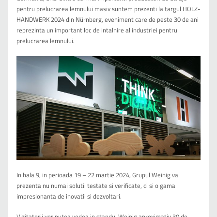
pentru prelucrarea lemnului masiv suntem prezenti la targul HOLZ-
HANDWERK 2024 din Nürnberg, eveniment care de peste 30 de ani
reprezinta un important loc de intalnire al industriei pentru
prelucrarea lemnului.
In hala 9, in perioada 19 – 22 martie 2024, Grupul Weinig va
prezenta nu numai solutii testate si verificate, ci si o gama
impresionanta de inovatii si dezvoltari.
Vizitatorii vor putea vedea in standul Weinig aproximativ 30 de