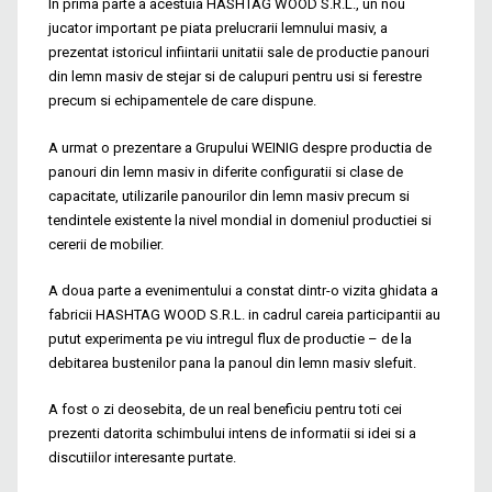
In prima parte a acestuia HASHTAG WOOD S.R.L., un nou
jucator important pe piata prelucrarii lemnului masiv, a
prezentat istoricul infiintarii unitatii sale de productie panouri
din lemn masiv de stejar si de calupuri pentru usi si ferestre
precum si echipamentele de care dispune.
A urmat o prezentare a Grupului WEINIG despre productia de
panouri din lemn masiv in diferite configuratii si clase de
capacitate, utilizarile panourilor din lemn masiv precum si
tendintele existente la nivel mondial in domeniul productiei si
cererii de mobilier.
A doua parte a evenimentului a constat dintr-o vizita ghidata a
fabricii HASHTAG WOOD S.R.L. in cadrul careia participantii au
putut experimenta pe viu intregul flux de productie – de la
debitarea bustenilor pana la panoul din lemn masiv slefuit.
A fost o zi deosebita, de un real beneficiu pentru toti cei
prezenti datorita schimbului intens de informatii si idei si a
discutiilor interesante purtate.