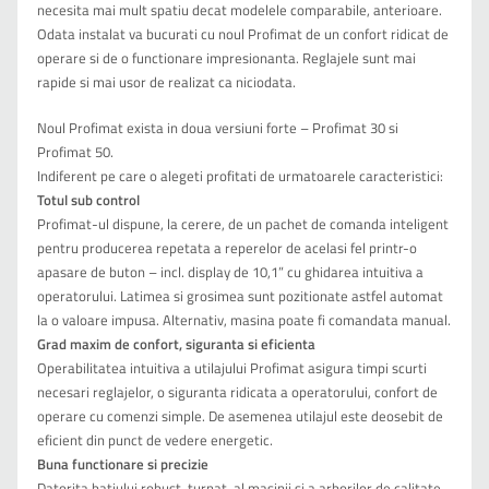
necesita mai mult spatiu decat modelele comparabile, anterioare.
Odata instalat va bucurati cu noul Profimat de un confort ridicat de
operare si de o functionare impresionanta. Reglajele sunt mai
rapide si mai usor de realizat ca niciodata.
Noul Profimat exista in doua versiuni forte – Profimat 30 si
Profimat 50.
Indiferent pe care o alegeti profitati de urmatoarele caracteristici:
Totul sub control
Profimat-ul dispune, la cerere, de un pachet de comanda inteligent
pentru producerea repetata a reperelor de acelasi fel printr-o
apasare de buton – incl. display de 10,1” cu ghidarea intuitiva a
operatorului. Latimea si grosimea sunt pozitionate astfel automat
la o valoare impusa. Alternativ, masina poate fi comandata manual.
Grad maxim de confort, siguranta si eficienta
Operabilitatea intuitiva a utilajului Profimat asigura timpi scurti
necesari reglajelor, o siguranta ridicata a operatorului, confort de
operare cu comenzi simple. De asemenea utilajul este deosebit de
eficient din punct de vedere energetic.
Buna functionare si precizie
Datorita batiului robust, turnat, al masinii si a arborilor de calitate