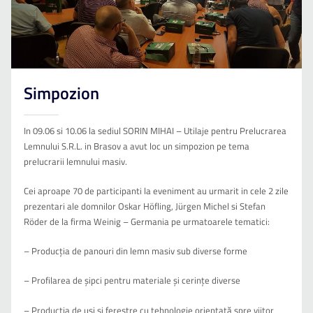
Simpozion
In 09.06 si 10.06 la sediul SORIN MIHAI – Utilaje pentru Prelucrarea
Lemnului S.R.L. in Brasov a avut loc un simpozion pe tema
prelucrarii lemnului masiv.
Cei aproape 70 de participanti la eveniment au urmarit in cele 2 zile
prezentari ale domnilor Oskar Höfling, Jürgen Michel si Stefan
Röder de la firma Weinig – Germania pe urmatoarele tematici:
– Producția de panouri din lemn masiv sub diverse forme
– Profilarea de șipci pentru materiale și cerințe diverse
– Producția de uși și ferestre cu tehnologie orientată spre viitor