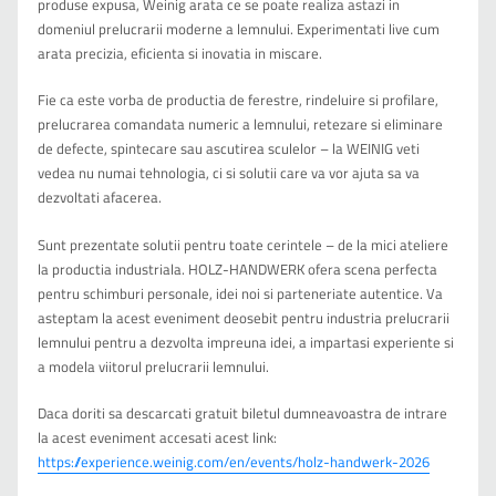
produse expusa, Weinig arata ce se poate realiza astazi in
domeniul prelucrarii moderne a lemnului. Experimentati live cum
arata precizia, eficienta si inovatia in miscare.
Fie ca este vorba de productia de ferestre, rindeluire si profilare,
prelucrarea comandata numeric a lemnului, retezare si eliminare
de defecte, spintecare sau ascutirea sculelor – la WEINIG veti
vedea nu numai tehnologia, ci si solutii care va vor ajuta sa va
dezvoltati afacerea.
Sunt prezentate solutii pentru toate cerintele – de la mici ateliere
la productia industriala. HOLZ-HANDWERK ofera scena perfecta
pentru schimburi personale, idei noi si parteneriate autentice. Va
asteptam la acest eveniment deosebit pentru industria prelucrarii
lemnului pentru a dezvolta impreuna idei, a impartasi experiente si
a modela viitorul prelucrarii lemnului.
Daca doriti sa descarcati gratuit biletul dumneavoastra de intrare
la acest eveniment accesati acest link:
https://experience.weinig.com/en/events/holz-handwerk-2026