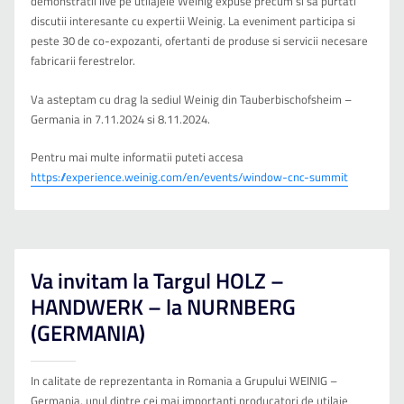
demonstratii live pe utilajele Weinig expuse precum si sa purtati
discutii interesante cu expertii Weinig. La eveniment participa si
peste 30 de co-expozanti, ofertanti de produse si servicii necesare
fabricarii ferestrelor.
Va asteptam cu drag la sediul Weinig din Tauberbischofsheim –
Germania in 7.11.2024 si 8.11.2024.
Pentru mai multe informatii puteti accesa
https://experience.weinig.com/en/events/window-cnc-summit
Va invitam la Targul HOLZ –
HANDWERK – la NURNBERG
(GERMANIA)
In calitate de reprezentanta in Romania a Grupului WEINIG –
Germania, unul dintre cei mai importanti producatori de utilaje